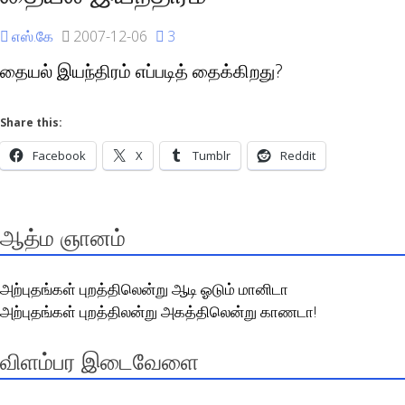
எஸ்.கே
2007-12-06
3
தையல் இயந்திரம் எப்படித் தைக்கிறது?
Share this:
Facebook
X
Tumblr
Reddit
ஆத்ம ஞானம்
அற்புதங்கள் புறத்திலென்று ஆடி ஓடும் மானிடா
அற்புதங்கள் புறத்திலன்று அகத்திலென்று காணடா!
விளம்பர இடைவேளை