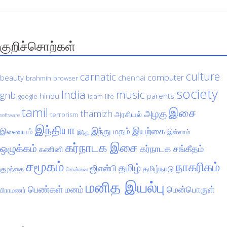
குறிச்சொற்கள்
culture
carnatic
computer
beauty
chennai
brahmin
browser
society
India
music
gnb
hindu
parents
google
islam
life
tamil
இசை
அழகு
thamizh
அரசியல்
terrorism
software
இந்தியா
இயற்கை
இந்து மதம்
இணையம்
இஸ்லாம்
இந்து
கர்நாடக இசை
ஒழுக்கம்
கர்நாடக சங்கீதம்
கணினி
சமூகம்
நாகரிகம்
தமிழ்
ஜிஎன்பி
தமிழ்நாடு
குழந்தை
சென்னை
மனித இயல்பு
பெண்கள்
மனம்
மென்பொருள்
பிராமணர்