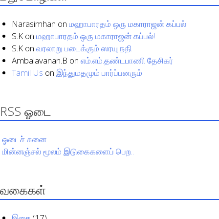
Narasimhan
on
மஹாபாரதம் ஒரு மகாராஜன் கப்பல்!
S.K
on
மஹாபாரதம் ஒரு மகாராஜன் கப்பல்!
S.K
on
வரலாறு படைக்கும் ஸரயு நதி
Ambalavanan.B
on
எம்.எம்.தண்டபாணி தேசிகர்
Tamil Us
on
இந்துமதமும் பார்ப்பனரும்
RSS ஓடை
ஓடைச் சுனை
மின்னஞ்சல் மூலம் இடுகைகளைப் பெற..
வகைகள்
இசை
(17)