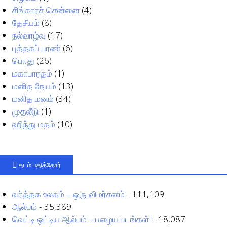
சிங்காரச் சென்னை
(4)
தேசீயம்
(8)
நல்வாழ்வு
(17)
புத்தகப் பரண்
(6)
பொது
(26)
மகாபாரதம்
(1)
மனித நேயம்
(13)
மனித மனம்
(34)
முதலீடு
(1)
ஹிந்து மதம்
(10)
தடம் பதித்தோர்
வர்த்தக உலகம் – ஒரு விமர்சனம்
- 111,109
ஆல்பம்
- 35,389
வெட்டி ஒட்டிய ஆல்பம் – பழைய படங்கள்!
- 18,087