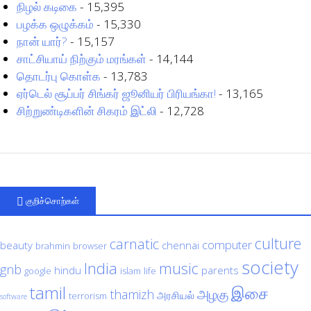
நிழல் கடிகை
- 15,395
பழக்க ஒழுக்கம்
- 15,330
நான் யார்?
- 15,157
சாட்சியாய் நிற்கும் மரங்கள்
- 14,144
தொடர்பு கொள்க
- 13,783
ஏர்டெல் சூப்பர் சிங்கர் ஜூனியர் பிரியங்கா!
- 13,165
சிற்றுண்டிகளின் சிகரம் இட்லி
- 12,728
குறிச்சொற்கள்
culture
carnatic
computer
beauty
chennai
brahmin
browser
society
India
music
gnb
hindu
parents
google
islam
life
tamil
இசை
அழகு
thamizh
அரசியல்
terrorism
software