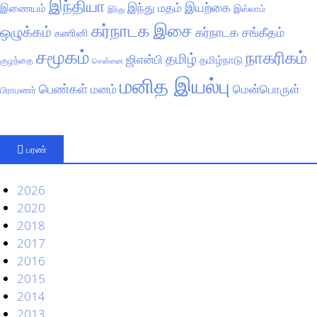
இந்தியா
இயற்கை
இந்து மதம்
இணையம்
இஸ்லாம்
இந்து
கர்நாடக இசை
ஒழுக்கம்
கர்நாடக சங்கீதம்
கணினி
சமூகம்
நாகரிகம்
தமிழ்
ஜிஎன்பி
தமிழ்நாடு
குழந்தை
சென்னை
மனித இயல்பு
பெண்கள்
மனம்
மென்பொருள்
பிராமணர்
பரண்
2026
2020
2018
2017
2016
2015
2014
2013