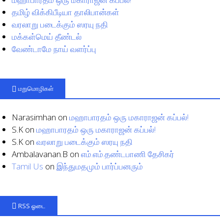
தமிழ் விக்கிபீடியா தாலிபான்கள்
வரலாறு படைக்கும் ஸரயு நதி
மக்கள்மெய் தீண்டல்
வேண்டாமே நாய் வளர்ப்பு
மறுமொழிகள்
Narasimhan
on
மஹாபாரதம் ஒரு மகாராஜன் கப்பல்!
S.K
on
மஹாபாரதம் ஒரு மகாராஜன் கப்பல்!
S.K
on
வரலாறு படைக்கும் ஸரயு நதி
Ambalavanan.B
on
எம்.எம்.தண்டபாணி தேசிகர்
Tamil Us
on
இந்துமதமும் பார்ப்பனரும்
RSS ஓடை