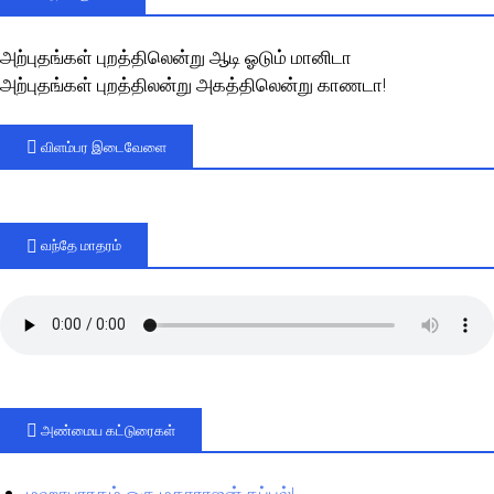
அற்புதங்கள் புறத்திலென்று ஆடி ஓடும் மானிடா
அற்புதங்கள் புறத்திலன்று அகத்திலென்று காணடா!
விளம்பர இடைவேளை
வந்தே மாதரம்
அண்மைய கட்டுரைகள்
மஹாபாரதம் ஒரு மகாராஜன் கப்பல்!