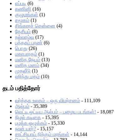
எப்படி
(6)
கணினி
(16)
குழுமங்கள்
(1)
சமூகம்
(1)
சிங்காரச் சென்னை
(4)
தேசீயம்
(8)
நல்வாழ்வு
(17)
புத்தகப் பரண்
(6)
பொது
(26)
மகாபாரதம்
(1)
மனித நேயம்
(13)
மனித மனம்
(34)
முதலீடு
(1)
ஹிந்து மதம்
(10)
தடம் பதித்தோர்
வர்த்தக உலகம் – ஒரு விமர்சனம்
- 111,109
ஆல்பம்
- 35,389
வெட்டி ஒட்டிய ஆல்பம் – பழைய படங்கள்!
- 18,087
நிழல் கடிகை
- 15,395
பழக்க ஒழுக்கம்
- 15,330
நான் யார்?
- 15,157
சாட்சியாய் நிற்கும் மரங்கள்
- 14,144
தொடர்பு கொள்க
- 13,783