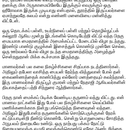
தனக்கு மிக அருகாமையிலேயே இருக்கும் எவருக்கும் ஒரு
ஹீரோவாக இருக்க முடியாது என்பதால், தூரத்தில் இருப்பவர்களை
ஏமாற்றுவதே சுலபம் என்று எண்ணி மனைவியை மன்னித்து
விட்டேன்.
ஒரு தொடக்கப் பள்ளி, உயர்நிலைப் பள்ளி மற்றும் தொழில்நுட்பக்
கல்லூரி ஆகிய மூன்று இடங்களில் கொடியேற்றி விட்டு வந்த பிறகு
மையமாக மைதானத்தில் அமைக்கப்பட்ட மேடையில் விழா நடந்தது.
இரண்டு பாண்டு குழுக்கள் இசைத்துக் கொண்டு முன்னே செல்ல,
ஒரு ஊர்வலம் போல் விழா நடந்த மைதானத்திற்கு அழைத்துச்
சென்றதுதான் மிக்க கூச்சமாக இருந்தது.
மாணவர்கள் பல கலை நிகழ்ச்சிகளை சிறப்பாக நடத்தினார்கள்.
அதிலும் தபேலா வாசித்த பையன் தேர்ந்த வித்துவான் போல் தன்
கைவண்ணத்தைக் காண்பித்து எல்லோர் மனத்தையும் கவர்ந்தான்.
இரு மாணவர்கள் திருப்பூர் குமரன் மற்றும் நேதாஜி ஆகியவர்களின்
தியாகத்தைப் பற்றி சிற்றுரை ஆற்றினார்கள்.
பிறகு நான் மைக்கப் பிடிக்க வேண்டிய தருணம் வந்து விட்டது.
என்
மாணவ நாட்களில் இது போல் பல நிகழ்ச்சிகளை வெய்யிலில்
மணிக்கணக்காக நின்று பங்கெடுத்த நினைவுகள் வந்தன.
அதிலும் இதுபோன்ற தருணங்களில் சொற்பெருக்குகள் நேரக்
கட்டுப்பாடின்றி நீண்டு கொண்டே சென்று பொறுமையை சோதித்த
அநுபவம் நிறையவே உண்டு. ஒரு நாற்பது பக்கம் நோட்டு
நிறையுமளவுக்கு எழுதி வைத்துக்கொண்டு ஏதோ ஆண்டறிக்கை