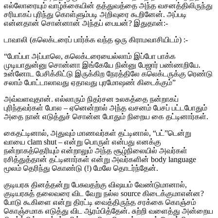
எல்லோரையும் வாழ்க்கையின் தத்துவத்தை அந்த வசனத்திலிருந்து
சரியாகப் புரிந்து கொள்ளும்படி அறிவுரை கூறினேன். அப்படி
என்னதான் சொன்னான் அந்தப் பையன்? இதுதான்:-
டாவாலி (கலெக்டரைப் பார்க்க வந்த ஒரு கிராமவாசியிடம்) :-
“போப்பா அப்பாலெ, கலெக்டரையைல்லாம் இப்போ பாக்க
முடியாதுன்னு சொன்னா இங்கேயே நின்னு பேஜார் பண்ணறியே.
உன்னோட பேசிக்கிட்டு இருக்கிற நேரத்திலே கலெக்டருக்கு ரெண்டு
சலாம் போட்டாலாவது ஏதாவது புரமோஷண் கிடைக்கும்”
அவ்வளவுதான். எல்லாரும் நிதர்சன உலகத்தை நன்றாகப்
புரிந்தவர்கள் போல – ஏனென்றால் அந்த வசனம் பேசப் பட்டபோதும்
அதை நான் எடுத்துச் சொன்ன போதும் நிறைய கை தட்டினார்கள்.
கைதட்டினால், அதுவும் மாணவர்கள் தட்டினால், “பட்”டென்று
வாயை clam shut – என்று பொருள் என்பது எனக்கு
நன்றாகத்தெரியும் என்றாலும் அந்த சூழ்நிலையில் அவர்கள்
ரசித்துத்தான் தட்டினார்கள் என்று அவர்களின் body language
மூலம் தெரிந்து கொண்டு (!) மேலே தொடர்ந்தேன்.
குடியரசு தினத்தன்று பேசுவதற்கு விஷயம் வேண்டுமானால்,
குடியரசுத் தலைவரை விட வேறு நல்ல source கிடைக்குமாஎன்ன?
போடு கூகிளை என்று திரட்டி வைத்திருந்த சரக்கை கொஞ்சம்
கொஞ்சமாக எடுத்து விட ஆரம்பித்தேன். சுற்றி வளைத்து அன்றைய