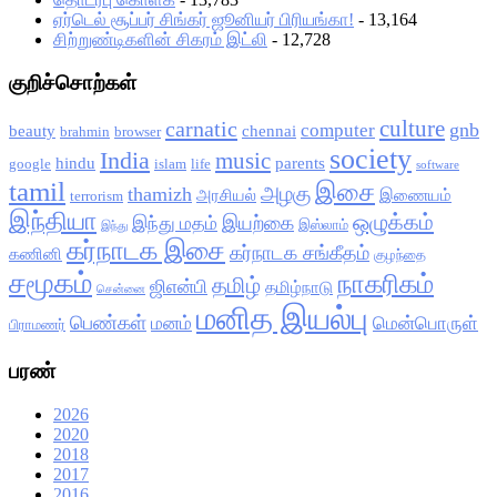
ஏர்டெல் சூப்பர் சிங்கர் ஜூனியர் பிரியங்கா!
- 13,164
சிற்றுண்டிகளின் சிகரம் இட்லி
- 12,728
குறிச்சொற்கள்
culture
carnatic
gnb
computer
beauty
chennai
brahmin
browser
society
India
music
hindu
parents
google
islam
life
software
tamil
இசை
அழகு
thamizh
அரசியல்
இணையம்
terrorism
இந்தியா
ஒழுக்கம்
இயற்கை
இந்து மதம்
இஸ்லாம்
இந்து
கர்நாடக இசை
கர்நாடக சங்கீதம்
கணினி
குழந்தை
சமூகம்
நாகரிகம்
தமிழ்
ஜிஎன்பி
தமிழ்நாடு
சென்னை
மனித இயல்பு
பெண்கள்
மனம்
மென்பொருள்
பிராமணர்
பரண்
2026
2020
2018
2017
2016