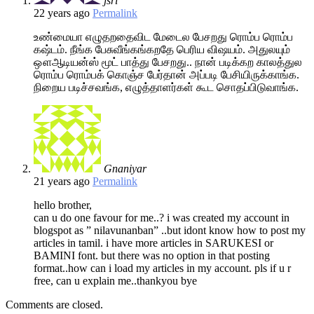
jsri
22 years ago
Permalink
உண்மையா எழுதறதைவிட மேடைல பேசறது ரொம்ப ரொம்ப
கஷ்டம். நீங்க பேசுவீங்கங்கறதே பெரிய விஷயம். அதுலயும்
ஔஆடியன்ஸ் மூட் பாத்து பேசறது.. நான் படிக்கற காலத்துல
ரொம்ப ரொம்பக் கொஞ்ச பேர்தான் அப்படி பேசியிருக்காங்க.
நிறைய படிச்சவங்க, எழுத்தாளர்கள் கூட சொதப்பிடுவாங்க.
Gnaniyar
21 years ago
Permalink
hello brother,
can u do one favour for me..? i was created my account in
blogspot as ” nilavunanban” ..but idont know how to post my
articles in tamil. i have more articles in SARUKESI or
BAMINI font. but there was no option in that posting
format..how can i load my articles in my account. pls if u r
free, can u explain me..thankyou bye
Comments are closed.