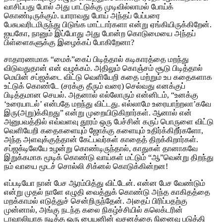
வாசிப்பது போல் அது பாட்டுக்கு முடிவில்லாமல் போய்க்
கொண்டிருக்கும். யாராவது போய் அந்தப் பேப்பரை
பேசுபவரிடமிருந்து பிடுங்க மாட்டார்களா என்று ஏங்கியிருக்கிறேன்.
ஐயகோ, நானும் இப்போது அது போன்ற கொடுமையை அந்தப்
பிள்ளைகளுக்கு இழைக்கப் போகிறேனா?
சாதாரணமாக “மைக்”கைப் பிடித்தால் கடிகாரத்தை மறந்து
விடுவதுதான் என் வழக்கம். அதிலும் கொஞ்சம் சூடு பிடித்தால்
மெயின் சப்ஜக்டை விட்டு வெளியேறி கதை மற்றும் உப கதைகளாக
உட்டுக் கொண்டே (சரக்கு தீரும் வரை) செல்வது எனக்குப்
பிடித்தமான செயல். அதனால் எல்லோரும் என்னிடம், “உனக்கு
‘உரையாடல்’ என்பதே மறந்து விட்டது. எல்லாமே உரையாற்றலா’கவே
இரு(அறு)க்கிறது” என்று முறையிடுகிறார்கள். ஆனால் என்
அனுபவத்தில் எவ்வளவு தூரம் ஒரு பேச்சின் கருப் பொருளை விட்டு
வெளியேறி கதைகளையும் ஜோக்கு களையும் உதிர்க்கிறீர்களோ,
அந்த அளவுக்குத்தான் கேட்பவர்கள் காதைத் திறக்கிறார்கள்.
சப்ஜக்டிலேயே உழன்று கொண்டிருந்தால், காதுகள் தானாகவே
இறுக்கமாக மூடிக் கொண்டு வாய்கள் மட்டும் “ஆ”வென்று திறந்து
நம் வாயை மூடச் சொல்லி சிக்னல் கொடுக்கின்றன!
எப்படியோ நான் பேச ஆரம்பித்து விட்டேன். என்ன பேச வேண்டும்
என்று முதல் நாளே எழுதி வைத்துக் கொண்டு அந்த காகிதத்தை
மறக்காமல் எடுத்துச் சென்றிருந்தேன். அதைப் பிரிப்பதற்கு
முன்னால், அங்கு நடந்த கலை நிகழ்ச்சியில் கலெக்டரின்
டாவாலியாக நடித்த ஒரு பையனின் வசனத்தை நினைவு படுத்தி