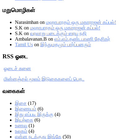
மறுமொழிகள்
Narasimhan
on
மஹாபாரதம் ஒரு மகாராஜன் கப்பல்!
S.K
on
மஹாபாரதம் ஒரு மகாராஜன் கப்பல்!
S.K
on
வரலாறு படைக்கும் ஸரயு நதி
Ambalavanan.B
on
எம்.எம்.தண்டபாணி தேசிகர்
Tamil Us
on
இந்துமதமும் பார்ப்பனரும்
RSS ஓடை
ஓடைச் சுனை
மின்னஞ்சல் மூலம் இடுகைகளைப் பெற..
வகைகள்
இசை
(17)
இணையம்
(6)
இது எப்படி இருக்கு
(4)
இயற்கை
(6)
உணவு
(1)
உலகம்
(4)
என்ன நடக்குது இங்கே
(50)