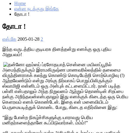
Home
என்ன நடக்குது இங்கே
தோடா !
தோடா !
எஸ்.கே
2005-01-28
2
இந்த வருடத்திய குடியரசு தினத்தன்று எனக்கு ஒரு புதிய
அனுபவம்!
சென்னை மயிலாப்பூரில்
அமைந்திருக்கும் இராமகிருஷ்ண மாணவரில்லத்தில் தலைமை
விருந்தினராகக் கலந்து கொண்டு கொடியேற்றி சொற்பொழிவு (!)
ஆற்றவேண்டும் என்று அங்கு நிர்வாகப் பொறுப்பிலிருக்கும்
ஸ்வாமிஜி என்னிடம் ஒரு அன்புக் கட்டளையிட்டார். நான் படித்த
பள்ளி என்பதாலும் அந்த நிறுவனம் ஆற்றும் தொண்டின் சிறப்பை
நன்கு அறிந்தவன்என்பதாலும் இது எனக்குக் கிடைத்த ஒரு பெரிய
கௌரவம் எனக் கொண்டேன். இதை என் மனைவியிடம்
பெருமையடித்துக் கொண்ட போது, கிடைத எதிர்வினை இது:
“இது போன்ற நிகழ்ச்சிகளுக்கு யாராவது பெரிய
மனிதர்களைத்தானே கூப்பிடுவார்கள். ம்ம்ம்!”
சரி, தாமஸ் கார்லைல் என்ற அறிஞரின் கூற்றுப்படி ஒரு மனிதன்