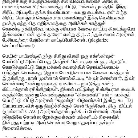
நிகழ்ச்சிக்கு சம்பந்தமில்லாத சில விஷயங்களைச் சொல்லி
மாணவர்களை சிரிக்க வைத்து விட்டு, “உங்கள் முகத்தில் இந்த
சிரிப்பு அப்படியே தங்க வேண்டாமா – வயது கூடக்கூட ஏன் அந்த
சிரிப்பு கொஞ்சம் கொஞ்சமாக மறைகிறது? இந்த வெளியுலகம்
நமக்கு எந்த வித எதிர்காலத்தை அளிக்கக் காத்துக்
கொண்டிருக்கிறதோ, நமக்கு சரியான வேலை வாய்ப்பு கிடைக்குமோ
இல்லையோ என்பதால் தானே” என்று திரு. அப்துல் கலாம் அவர்கள்
பேசியவற்றை மேற்கோள் காட்டிப்பேசினேன். (plagiarize
செய்யவில்லை!)
மெயின் பாயிண்டிலிருந்து சிறிது விலகி ஒரு எக்ஸ்கர்ஷன்
போய்விட்டு அவ்வப்போது நிகழ்ச்சியின் கருவுடன் ஒரு தொடுப்பு
கொடுத்துவிட்டு பிறகு மக்கள் கவனத்தில் தொய்வில்லாமல்
பார்த்துக் கொள்வது நிஜமாகவே கடுமையான வேலையாகத்தான்
இருக்கிறது. நான் முன்னால் சொல்லியபடி “அவர் சொன்னார், இவர்
சொன்னார்” என்று ஏதாவது one-liner – ஐ எடுத்து சுண்டி
விட்டால்தான் ரசிக்கிறார்கள். நீங்கள் பாட்டுக்கு சின்சியராக மையக்
கருத்திலே உழன்று கொண்டிருந்தால் “கிரைண்டு” என்று நமக்குப்
பெயரிட்டு விட்டு அவர்கள் “கழண்டு” விடுவார்கள்! இன்று கூட Taj
Cannemera-வில் ஒரு நிகழ்ச்சிக்குச் சென்றிருந்தேன். திரு. விட்டல்
(முன்னாள் C.V.C) அவர்கள்தான் முக்கியப் பேச்சாளர். அவர்
நடுநடுவே சொன்ன ஜோக்குகள்தான் மக்களிடம் நினைவில்
நின்றது; மற்றபடி அவர் சொன்ன வேறு எதுவும் யாருக்கும்
நினைவில்லை.