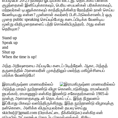
எப்படியோ 20-25 நிமிஷம் ஓட்டியாகி விட்டது. தொடக்கப் பள்ளிக்
குழந்தைகள் இனிப்புக்காகவும், பெரிய பையன்கள் பரிசுக்காகவும்,
மற்றவர்கள் டிபனுக்காகவும் காத்திருக்கின்ற நேரத்தில் நான் செய்ய
வேண்டியது என்ன? முன்னாள் கவர்னர் பி.சி.அலெக்சாண்டர் ஒரு
முறை public speaking செய்யும்போது கடைப்பிடிக்க வேண்டிய
மூன்று விதிமுறைகளைப் பற்றி சொல்லியிருந்தார். அது என்ன
தெரியுமா?
Stand up
Speak up
and
Shut up
When the time is up!
அந்த அறிவுரையை அப்படியே கடைப் பிடித்தேன். ஆகா, அந்தத்
தருணத்தில் அனைவரின் முகத்திலும் மலர்ந்த மகிழ்ச்சியைப்
பார்க்க வேண்டுமே!
இராமகிருஷ்ண மாணவரில்லம்
அடுத்த மாதம் நூற்றாண்டு விழா கொண்டாடுகிறது. ராமஸ்வாமி
ஐயங்கார், ராமானுஜம் என்கிற இரண்டு சகோதரர்களால் 1905-ல்
நான்கு அனாதைகளுடன் தொடங்கப் பட்ட இந்த நிறுவனம்
இப்போது மிகவும் வளர்ந்திருக்கிறது. இந்த நூற்றாண்டு விழாவுக்கு
நன்கொடை அளிக்க விரும்புபவர்கள் தயவு செய்து
skichu[@]gmail.com (பிராக்கட்டை நீக்கிவிடுக) என்கிற என்
ஈமெயில் அட்ரஸுக்கு தொடர்பு கொள்ளுங்கள். சிறிய