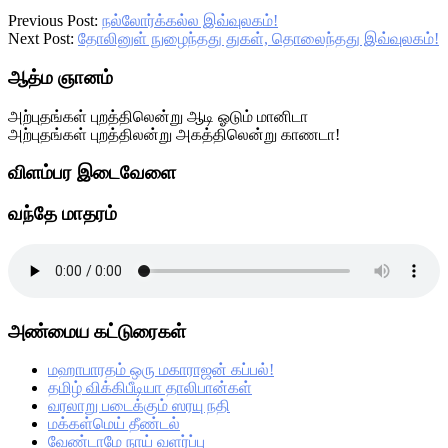
Previous Post:
நல்லோர்க்கல்ல இவ்வுலகம்!
Next Post:
தோலினுள் நுழைந்தது துகள், தொலைந்தது இவ்வுலகம்!
Primary
ஆத்ம ஞானம்
Sidebar
அற்புதங்கள் புறத்திலென்று ஆடி ஓடும் மானிடா
அற்புதங்கள் புறத்திலன்று அகத்திலென்று காணடா!
விளம்பர இடைவேளை
வந்தே மாதரம்
அண்மைய கட்டுரைகள்
மஹாபாரதம் ஒரு மகாராஜன் கப்பல்!
தமிழ் விக்கிபீடியா தாலிபான்கள்
வரலாறு படைக்கும் ஸரயு நதி
மக்கள்மெய் தீண்டல்
வேண்டாமே நாய் வளர்ப்பு