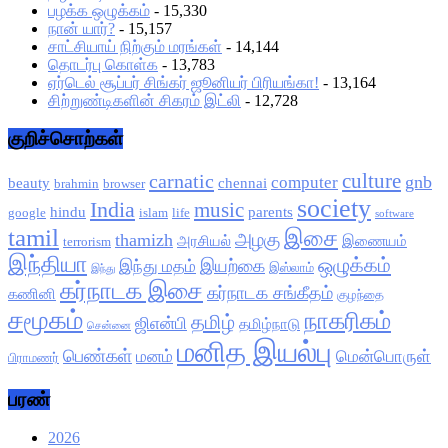
பழக்க ஒழுக்கம்
- 15,330
நான் யார்?
- 15,157
சாட்சியாய் நிற்கும் மரங்கள்
- 14,144
தொடர்பு கொள்க
- 13,783
ஏர்டெல் சூப்பர் சிங்கர் ஜூனியர் பிரியங்கா!
- 13,164
சிற்றுண்டிகளின் சிகரம் இட்லி
- 12,728
குறிச்சொற்கள்
culture
carnatic
gnb
computer
beauty
chennai
brahmin
browser
society
India
music
hindu
parents
google
islam
life
software
tamil
இசை
அழகு
thamizh
அரசியல்
இணையம்
terrorism
இந்தியா
ஒழுக்கம்
இயற்கை
இந்து மதம்
இஸ்லாம்
இந்து
கர்நாடக இசை
கர்நாடக சங்கீதம்
கணினி
குழந்தை
சமூகம்
நாகரிகம்
தமிழ்
ஜிஎன்பி
தமிழ்நாடு
சென்னை
மனித இயல்பு
பெண்கள்
மனம்
மென்பொருள்
பிராமணர்
பரண்
2026