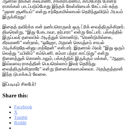
ஆனால் நீங்கள் கல்யாணி, சங்கராபரணம், காம்போதி போன்ற
ராகங்கள் பாடப்படும்போது இந்தக் கேள்வியைக் கேட்டால் சுத்த
“ஞான சூனியம்” என்று சந்தேகமில்லாமல் தெரிந்துவிடும் அபயம்
இருக்கிறது!
இதைத் தவிர்க்க என் நண்பரொருவர் ஒரு ட்ரிக் வைத்திருக்கிறார்.
திடீரென்று, “இது பேகடாவா, தர்பாரா” என்று கேட்பார். பக்கத்தில்
இருப்பவர் தலையில் அடித்துக் கொண்டு, “ரெண்டுமில்லை,
கீரவாணி” என்றால், “ஒஹோ, அதான் கொஞ்சம் சாயல்
அடிக்கிறதே-ன்னு பாத்தேன்” என்பார். இதனால் அவர் ”இது ஒரும்
வெத்து “ஃபிலிம்” கம்பெனி. சும்மா பந்தா காட்டுது” என்று
நினைத்துக் கொண்டாலும், பக்கத்தில் இருக்கும் மக்கள், ”ஆஹா,
இவ்வளவு ராகத்தின் பெயரெல்லாம் இவர் தெரிந்து
வைத்திருக்கிறாரரே” என்று நினைக்கலாமல்லவா. அதற்குத்தான்
இந்த டுபாக்கூர் வேலை.
இப்படியும் சிலபேர்!
Share this:
Facebook
X
Tumblr
Reddit