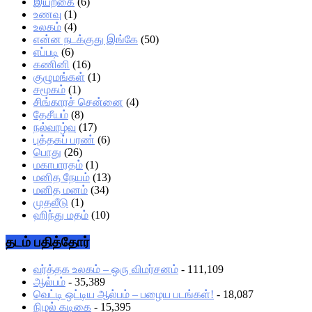
இயற்கை
(6)
உணவு
(1)
உலகம்
(4)
என்ன நடக்குது இங்கே
(50)
எப்படி
(6)
கணினி
(16)
குழுமங்கள்
(1)
சமூகம்
(1)
சிங்காரச் சென்னை
(4)
தேசீயம்
(8)
நல்வாழ்வு
(17)
புத்தகப் பரண்
(6)
பொது
(26)
மகாபாரதம்
(1)
மனித நேயம்
(13)
மனித மனம்
(34)
முதலீடு
(1)
ஹிந்து மதம்
(10)
தடம் பதித்தோர்
வர்த்தக உலகம் – ஒரு விமர்சனம்
- 111,109
ஆல்பம்
- 35,389
வெட்டி ஒட்டிய ஆல்பம் – பழைய படங்கள்!
- 18,087
நிழல் கடிகை
- 15,395