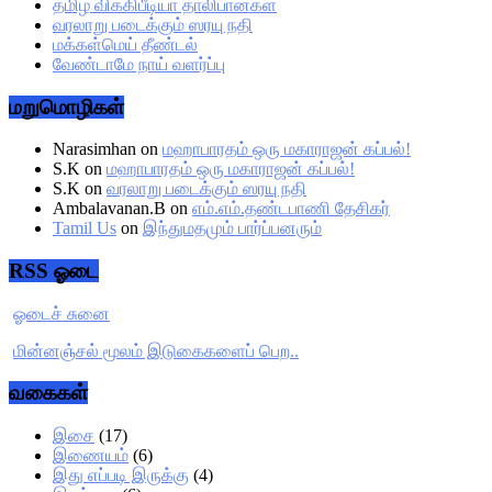
தமிழ் விக்கிபீடியா தாலிபான்கள்
வரலாறு படைக்கும் ஸரயு நதி
மக்கள்மெய் தீண்டல்
வேண்டாமே நாய் வளர்ப்பு
மறுமொழிகள்
Narasimhan
on
மஹாபாரதம் ஒரு மகாராஜன் கப்பல்!
S.K
on
மஹாபாரதம் ஒரு மகாராஜன் கப்பல்!
S.K
on
வரலாறு படைக்கும் ஸரயு நதி
Ambalavanan.B
on
எம்.எம்.தண்டபாணி தேசிகர்
Tamil Us
on
இந்துமதமும் பார்ப்பனரும்
RSS ஓடை
ஓடைச் சுனை
மின்னஞ்சல் மூலம் இடுகைகளைப் பெற..
வகைகள்
இசை
(17)
இணையம்
(6)
இது எப்படி இருக்கு
(4)