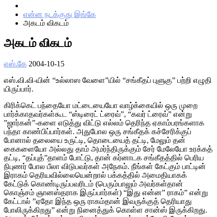
Home
என்ன நடக்குது இங்கே
அகடம் விகடம்
அகடம் விகடம்
எஸ்.கே
2004-10-15
எஸ்.வி.வி-யின் “உல்லாஸ வேளை”யில் “சங்கீதப் புளுகு” பற்றி எழுதி
யிருப்பார்.
கிரிக்கெட் பந்தையோ மட்டையையோ வாழ்க்கையில் ஒரு முறை
பார்க்காதவர்கள்கூட “ஸ்டிரைட் ட்ரைவ்”, “கவர் ட்ரைவ்” என்று
”ஜார்கன்”-களை எடுத்து விட்டு எல்லம் தெரிந்த ஏகாம்பரங்களாக
பந்தா காண்பிப்பார்கள். அதுபோல ஒரு சங்கீதக் கச்சேரிக்குப்
போனால் தலையை உருட்டி, தொடையைத் தட்டி, மேலும் தன்
கைகளையோ அல்லது தாம் அமர்ந்திருக்கும் சேர் மேலேயோ உரக்கத்
தட்டி, “தப்புத்”தாளம் போட்டு, தான் கர்னாடக சங்கீதத்தில் பெரிய
நிபுணர் போல பீலா விடுபவர்கள் அநேகம். நீங்கள் கேட்கும் பாட்டின்
இராகம் தெரியவில்லையென்றால் பக்கத்தில் அமைதியாகக்
கேட்டுக் கொண்டிருப்பவரிடம் (பெரும்பாலும் அவர்கள்தான்
கொஞ்சம் ஞானஸ்தராக இருப்பார்கள்) “இது என்ன” ராகம்” என்று
கேட்டால் ”ஏதோ இந்த ஒரு ராகம்தான் இவருக்குத் தெரியாது
போலிருக்கிறது” என்று நினைத்துக் கொள்ள சான்ஸ் இருக்கிறது.